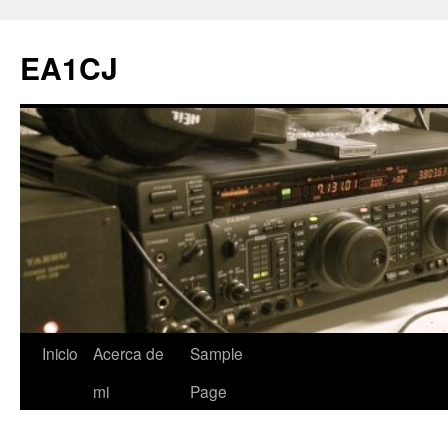
Saltar
al
EA1CJ
contenido
Inicio
Acerca de
Sample
mi
Page