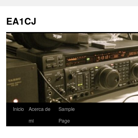
Saltar
al
EA1CJ
contenido
Inicio
Acerca de
Sample
mi
Page