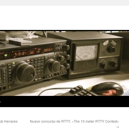
e
lub Henares
Nuevo concurso de RTTY, «The 10 meter RTTY Contest»
→