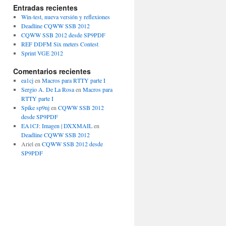
Entradas recientes
Win-test, nueva versión y reflexiones
Deadline CQWW SSB 2012
CQWW SSB 2012 desde SP9PDF
REF DDFM Six meters Contest
Sprint VGE 2012
Comentarios recientes
ea1cj
en
Macros para RTTY parte I
Sergio A. De La Rosa
en
Macros para
RTTY parte I
Spike sp9nj
en
CQWW SSB 2012
desde SP9PDF
EA1CJ: Imagen | DXXMAIL
en
Deadline CQWW SSB 2012
Ariel
en
CQWW SSB 2012 desde
SP9PDF