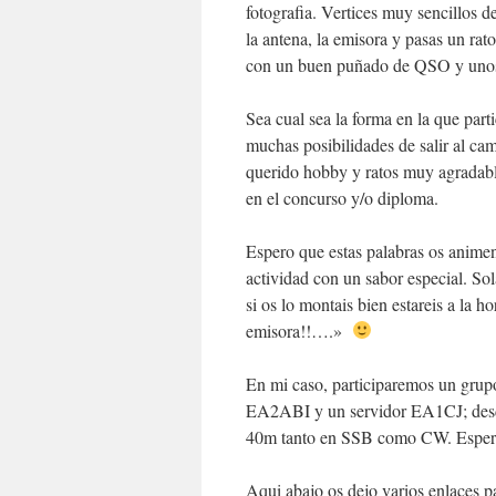
fotografia. Vertices muy sencillos d
la antena, la emisora y pasas un rat
con un buen puñado de QSO y unos r
Sea cual sea la forma en la que par
muchas posibilidades de salir al ca
querido hobby y ratos muy agradable
en el concurso y/o diploma.
Espero que estas palabras os animen 
actividad con un sabor especial. So
si os lo montais bien estareis a la h
emisora!!….»
En mi caso, participaremos un 
EA2ABI y un servidor EA1CJ; desd
40m tanto en SSB como CW. Esper
Aqui abajo os dejo varios enlaces p