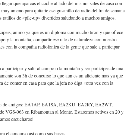
e llegar que aparcas el coche al lado del mismo, sales de casa con
o muy ameno para quitarte ese gusanillo de radio del fin de semana
atillos de «pile-up» divertidos saludando a muchos amigos.
ticipeis, animo ya que es un diploma con mucho tiron y que ofrece
mpo y la montaña, compartir ese rato de naturaleza con nuestro
s con la compañia radiofonica de la gente que sale a participar
a participar y salir al campo o la montaña y ser participes de una
lamente son 3h de concurso lo que aun es un aliciente mas ya que
ora de comer en casa para que la jefa no diga «otra vez con la
grupo de amigos: EA1AP, EA1SA, EA2KU, EA2RY, EA2WT,
e VGS-063 en Ribamontan al Monte. Estaremos activos en 20 y
amos escucharos!
ara el concurso asi como sus bases.