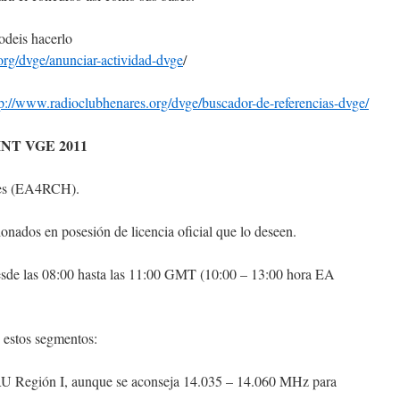
odeis hacerlo
org/dvge/anunciar-actividad-dvge
/
tp://www.radioclubhenares.org/dvge/buscador-de-referencias-dvge/
NT VGE 2011
es (EA4RCH).
onados en posesión de licencia oficial que lo deseen.
de las 08:00 hasta las 11:00 GMT (10:00 – 13:00 hora EA
 estos segmentos:
 Región I, aunque se aconseja 14.035 – 14.060 MHz para