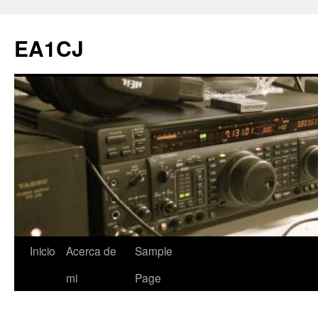
Saltar
al
EA1CJ
contenido
Inicio
Acerca de
Sample
mi
Page